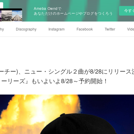
Ameba Owndで
今す
あなただけのホームページやブログをつくろう
phy
Discography
Instagram
Facebook
Twitter
Vid
アヴィーチー)、ニュー・シングル２曲が8/28にリリ
ーリーズ』もいよいよ8/28～予約開始！