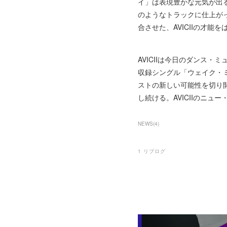
イ」は表現豊かな元気が出
のようなトラックに仕上が
合させた、AVICIIの才
AVICIIは今日のダンス
収録シングル「ウェイク・ミ
ストの新しい可能性を切り開
し続ける。AVICIIのニ
NEWS
(
4
)
1
リブログ